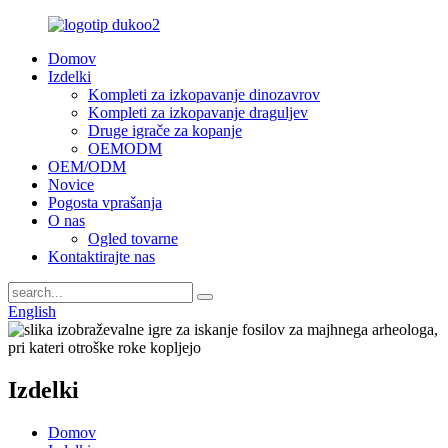
Domov
Izdelki
Kompleti za izkopavanje dinozavrov
Kompleti za izkopavanje draguljev
Druge igrače za kopanje
OEMODM
OEM/ODM
Novice
Pogosta vprašanja
O nas
Ogled tovarne
Kontaktirajte nas
English
Izdelki
Domov