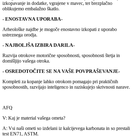
izkopavanje in dodatke, vgrajene v mavec, ter brezplačno
oblikujemo embalažno škatlo.
- ENOSTAVNA UPORABA-
Arheološke najdbe je mogoče enostavno izkopati z uporabo
ustreznega orodja.
- NAJBOLJŠA IZBIRA DARILA-
Razvija otrokove motorične sposobnosti, sposobnosti štetja in
domišljijo vašega otroka.
- OSREDOTOČITE SE NA VAŠE POVPRAŠEVANJE-
Kompleti za kopanje lahko otrokom pomagajo pri praktičnih
sposobnostih, razvijajo inteligenco in raziskujejo skrivnosti narave.
AFQ
V: Kaj je material vašega ometa?
A: Vsi naši ometi so izdelani iz kalcijevega karbonata in so prestali
test EN71, ASTM.