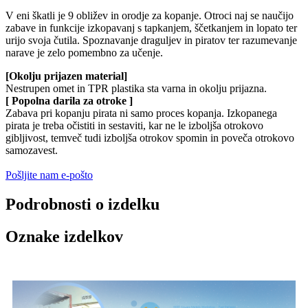
V eni škatli je 9 obližev in orodje za kopanje. Otroci naj se naučijo
zabave in funkcije izkopavanj s tapkanjem, ščetkanjem in lopato ter
urijo svoja čutila. Spoznavanje draguljev in piratov ter razumevanje
narave je zelo pomembno za učenje.
[Okolju prijazen material]
Nestrupen omet in TPR plastika sta varna in okolju prijazna.
[ Popolna darila za otroke ]
Zabava pri kopanju pirata ni samo proces kopanja. Izkopanega
pirata je treba očistiti in sestaviti, kar ne le izboljša otrokovo
gibljivost, temveč tudi izboljša otrokov spomin in poveča otrokovo
samozavest.
Pošljite nam e-pošto
Podrobnosti o izdelku
Oznake izdelkov