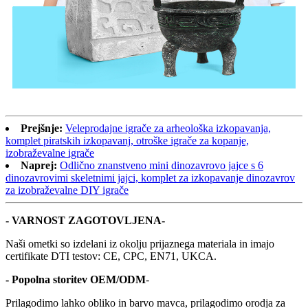
Prejšnje:
Veleprodajne igrače za arheološka izkopavanja,
komplet piratskih izkopavanj, otroške igrače za kopanje,
izobraževalne igrače
Naprej:
Odlično znanstveno mini dinozavrovo jajce s 6
dinozavrovimi skeletnimi jajci, komplet za izkopavanje dinozavrov
za izobraževalne DIY igrače
- VARNOST ZAGOTOVLJENA-
Naši ometki so izdelani iz okolju prijaznega materiala in imajo
certifikate DTI testov: CE, CPC, EN71, UKCA.
- Popolna storitev OEM/ODM
-
Prilagodimo lahko obliko in barvo mavca, prilagodimo orodja za