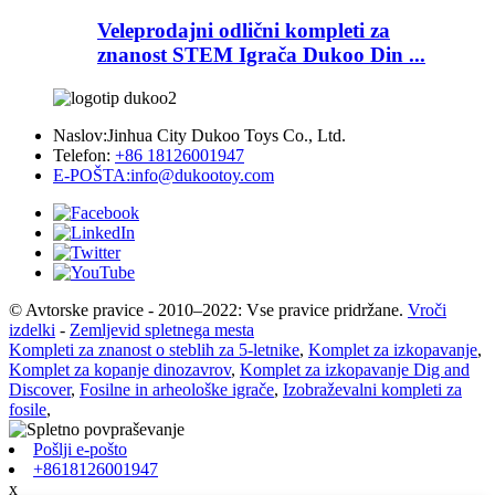
Veleprodajni odlični kompleti za
znanost STEM Igrača Dukoo Din ...
Naslov:
Jinhua City Dukoo Toys Co., Ltd.
Telefon:
+86 18126001947
E-POŠTA:
info@dukootoy.com
© Avtorske pravice - 2010–2022: Vse pravice pridržane.
Vroči
izdelki
-
Zemljevid spletnega mesta
Kompleti za znanost o steblih za 5-letnike
,
Komplet za izkopavanje
,
Komplet za kopanje dinozavrov
,
Komplet za izkopavanje Dig and
Discover
,
Fosilne in arheološke igrače
,
Izobraževalni kompleti za
fosile
,
Pošlji e-pošto
+8618126001947
x