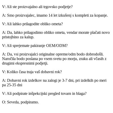
V: Ali ste proizvajalno ali trgovsko podjetje?
A: Smo proizvajalec, imamo 14 let izkušenj s kompleti za kopanje.
V: Ali lahko prilagodite obliko ometa?
A: Da, lahko prilagodimo obliko ometa, vendar morate plačati novo
pristojbino za kalup.
V: Ali sprejemate pakiranje OEM/ODM?
A: Da, vsi proizvajalci originalne opreme/odm bodo dobrodošli.
Naročila bodo poslana po vsem svetu po morju, zraku ali včasih z
drugimi ekspresnimi podjetji.
V: Koliko časa traja vaš dobavni rok?
A: Dobavni rok izdelkov na zalogi je 3-7 dni, pri izdelkih po meri
pa 25-35 dni
V: Ali podpirate inšpekcijski pregled tovarn in blaga?
O: Seveda, podpiramo.